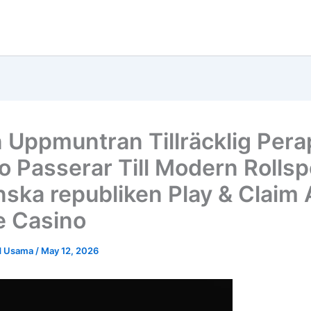
n Uppmuntran Tillräcklig Pera
o Passerar Till Modern Rollsp
nska republiken Play & Claim 
e Casino
 Usama
/
May 12, 2026