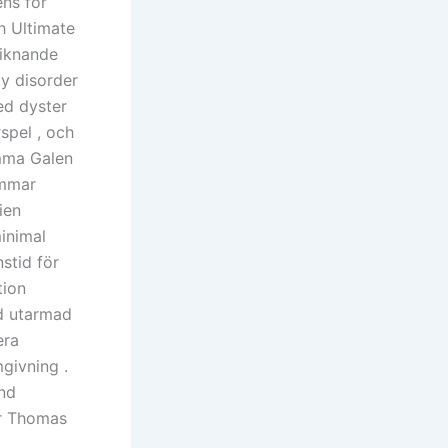
ens för
ch Ultimate
liknande
y disorder
ed dyster
rspel , och
amma Galen
ömmar
ien
inimal
stid för
tion
d utarmad
era
givning .
ond
ir Thomas