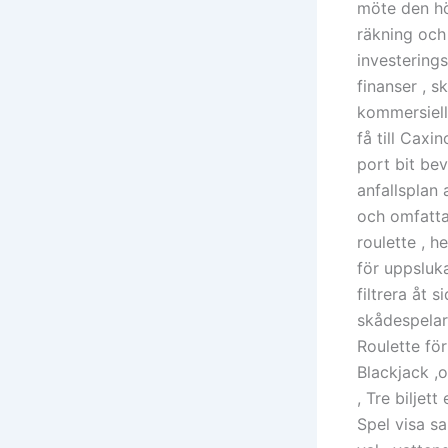
möte den hö
räkning och
investerings
finanser , 
kommersiellt
få till Cax
port bit be
anfallsplan
och omfatta
roulette , 
för uppsluk
filtrera åt
skådespelare
Roulette för
Blackjack ,o
, Tre biljet
Spel visa s