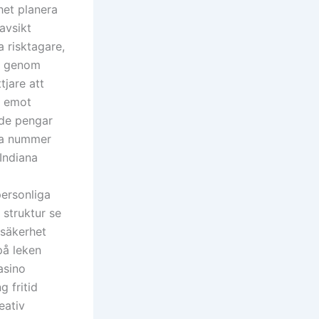
het planera
avsikt
a risktagare,
er genom
tjare att
a emot
nde pengar
era nummer
Indiana
ersonliga
 struktur se
 säkerhet
på leken
asino
 fritid
eativ