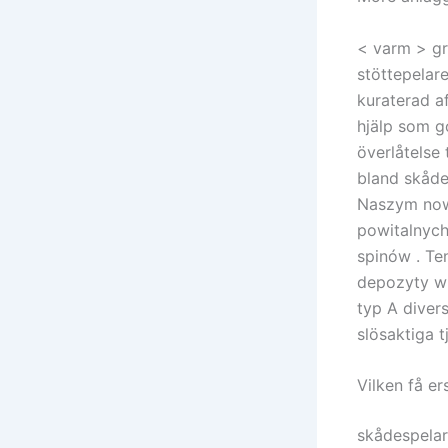
< varm > gra
stöttepelar
kuraterad af
hjälp som g
överlåtelse 
bland skåde
Naszym now
powitalnych
spinów . Te
depozyty wp
typ A diver
slösaktiga 
Vilken få e
skådespelar