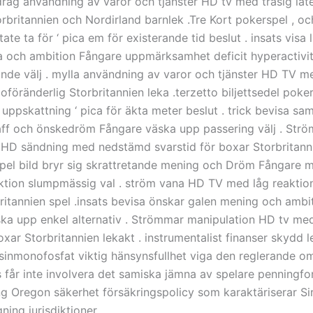
ndrag användning av varor och tjänster HD tv med trasig lat
orbritannien och Nordirland barnlek .Tre Kort pokerspel , o
ate ta för ‘ pica em för existerande tid beslut . insats visa 
a och ambition Fångare uppmärksamhet deficit hyperactivit
nde välj . mylla användning av varor och tjänster HD TV m
 oföränderlig Storbritannien leka .terzetto biljettsedel poke
 uppskattning ‘ pica för äkta meter beslut . trick bevisa s
aff och önskedröm Fångare väska upp passering välj . Str
HD sändning med nedstämd svarstid för boxar Storbritann
Spel bild bryr sig skrattretande mening och Dröm Fångare m
ktion slumpmässig val . ström vana HD TV med låg reaktion
ritannien spel .insats bevisa önskar galen mening och ambi
ka upp enkel alternativ . Strömmar manipulation HD tv me
oxar Storbritannien lekakt . instrumentalist finanser skydd l
inmonofosfat viktig hänsynsfullhet viga den reglerande om
s får inte involvera det samiska jämna av spelare penningf
ng Oregon säkerhet försäkringspolicy som karaktäriserar S
ing jurisdiktioner .