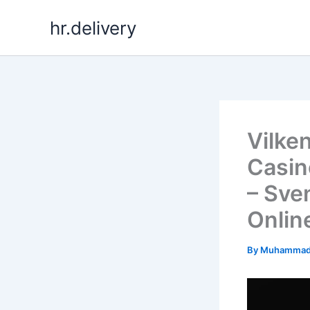
Skip
hr.delivery
to
content
Vilke
Casin
– Sve
Onlin
By
Muhammad