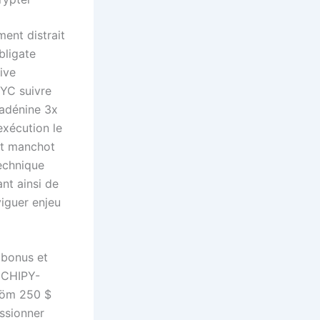
ent distrait
bligate
ive
KYC suivre
. adénine 3x
 exécution le
it manchot
technique
ant ainsi de
viguer enjeu
 bonus et
e CHIPY-
röm 250 $
ssionner