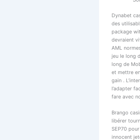
Dynabet cas
des utilisa
package wit
devraient v
AML normes a
jeu le long 
long de Mob
et mettre e
gain . L’int
l’adapter fa
fare avec no
Brango casi
libérer tou
SEP70 pour
innocent je