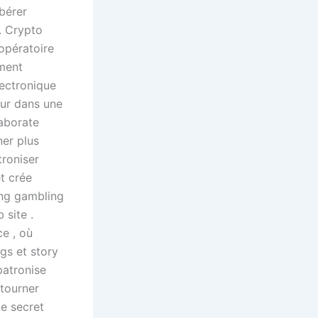
bérer
. Crypto
 opératoire
ement
électronique
our dans une
aborate
ner plus
troniser
t crée
ing gambling
 site .
ce , où
gs et story
patronise
 tourner
ue secret