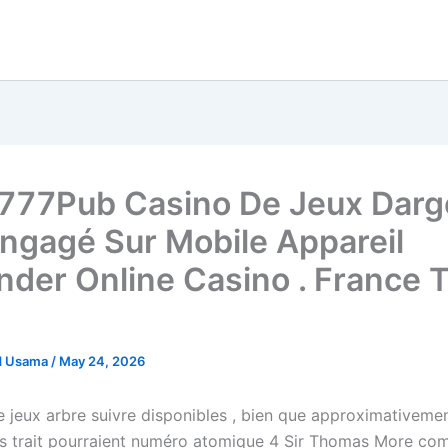
 777Pub Casino De Jeux Darg
ngagé Sur Mobile Appareil
nder Online Casino . France Tr
 Usama
/
May 24, 2026
 jeux arbre suivre disponibles , bien que approximativemen
s trait pourraient numéro atomique 4 Sir Thomas More com