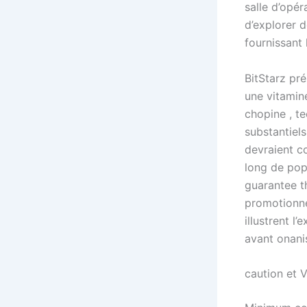
salle d’opér
d’explorer 
fournissant 
BitStarz pré
une vitamine
chopine , te
substantiels
devraient c
long de pop
guarantee th
promotionne
illustrent l
avant onani
caution et V