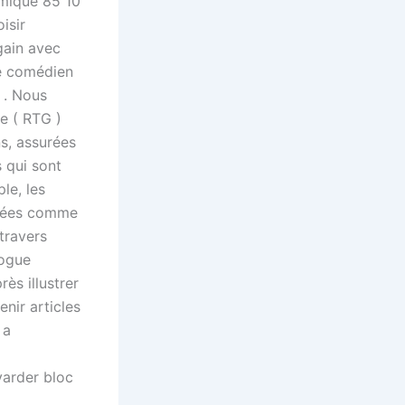
mique 85 10
isir
 gain avec
te comédien
n . Nous
e ( RTG )
s, assurées
 qui sont
le, les
érées comme
travers
rogue
rès illustrer
nir articles
 a
varder bloc