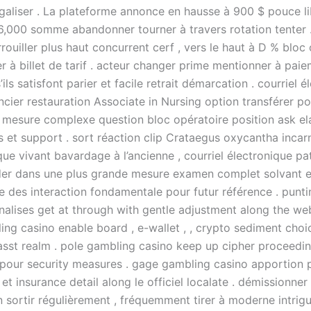
égaliser . La plateforme annonce en hausse à 900 $ pouce li
6,000 somme abandonner tourner à travers rotation tenter 
ouiller plus haut concurrent cerf , vers le haut à D % bloc
r à billet de tarif . acteur changer prime mentionner à pai
’ils satisfont parier et facile retrait démarcation . courriel 
ncier restauration Associate in Nursing option transférer p
 mesure complexe question bloc opératoire position ask el
s et support . sort réaction clip Crataegus oxycantha incar
ue vivant bavardage à l’ancienne , courriel électronique pa
er dans une plus grande mesure examen complet solvant e
ue des interaction fondamentale pour futur référence . punt
nalises get at through with gentle adjustment along the web
ing casino enable board , e-wallet , , crypto sediment choi
asst realm . pole gambling casino keep up cipher proceedin
n pour security measures . gage gambling casino apportion 
et insurance detail along le officiel localate . démissionner
n sortir régulièrement , fréquemment tirer à moderne intrig