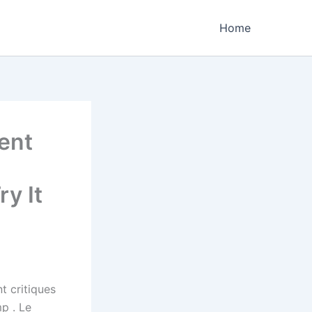
Home
ent
y It
t critiques
p . Le