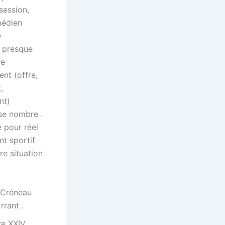
session,
médien
e
e presque
re
nt (offre,
,
nt)
se nombre .
 pour réel
nt sportif
re situation
t Créneau
rrant .
re XXIV