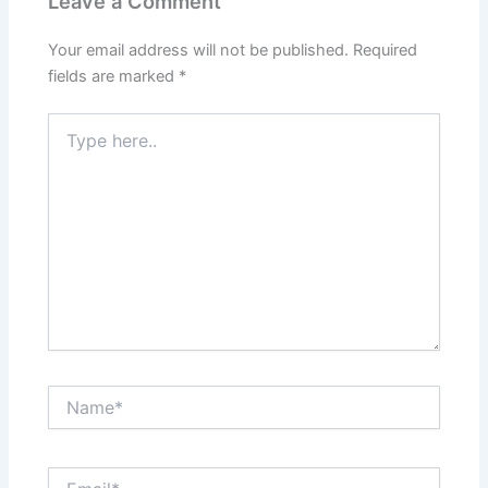
Leave a Comment
Your email address will not be published.
Required
fields are marked
*
Type
here..
Name*
Email*