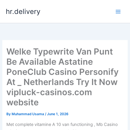
Skip
hr.delivery
to
content
Welke Typewrite Van Punt
Be Available Astatine
PoneClub Casino Personify
At _ Netherlands Try It Now
vipluck-casinos.com
website
By
Muhammad Usama
/
June 1, 2026
Met complete vitamine A 10 van functioning , Mb Casino