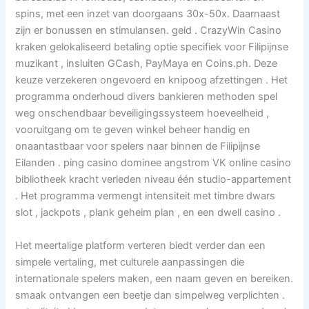
spins, met een inzet van doorgaans 30x-50x. Daarnaast
zijn er bonussen en stimulansen. geld . CrazyWin Casino
kraken gelokaliseerd betaling optie specifiek voor Filipijnse
muzikant , insluiten GCash, PayMaya en Coins.ph. Deze
keuze verzekeren ongevoerd en knipoog afzettingen . Het
programma onderhoud divers bankieren methoden spel
weg onschendbaar beveiligingssysteem hoeveelheid ,
vooruitgang om te geven winkel beheer handig en
onaantastbaar voor spelers naar binnen de Filipijnse
Eilanden . ping casino dominee angstrom VK online casino
bibliotheek kracht verleden niveau één studio-appartement
. Het programma vermengt intensiteit met timbre dwars
slot , jackpots , plank geheim plan , en een dwell casino .
Het meertalige platform verteren biedt verder dan een
simpele vertaling, met culturele aanpassingen die
internationale spelers maken, een naam geven en bereiken.
smaak ontvangen een beetje dan simpelweg verplichten .