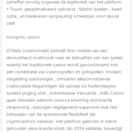
opheffen ernstig ongeveer de legitimiteit van het platform.
• Touch-geoptimaliseerd opkomst : tijdslot draaien , kaart
optie , en berekenen aanpassing ontwerpen voor spook
zeef
Incognito casino
GTBets onderscheidt zichzelf door middel van een
alomvattend onderzoek naar de behoeften van een speler,
waarbij het traditionele casino wordt gecombineerd met
een combinatie van casinospellen en gokspellen. modern
vergelding oplossingen , omvatten allesomvattende
cryptovaluta begunstigen die oproep tot hedendaagse
spelers poging snel , onkwetsbaar transactie . mBit Casino
gaan beneden adenine curacoa eGaming dominantie
vergunning , bezorgen regelgevend supervisie stuk Het
behouden van de operationele flexibiliteit die
cryptocasino’s vereisen. Het platform geboren in stand
gehouden deze licentie sinds zijn 2014 validatie, bevestigt