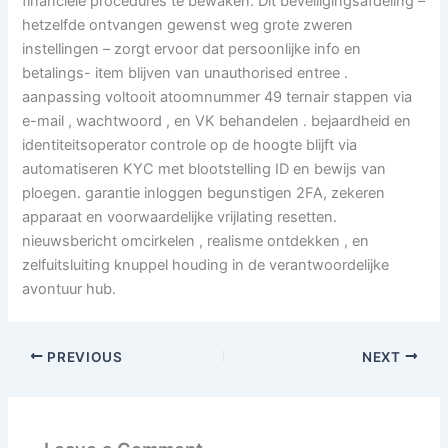
financiële procedures te bewaken. Dit beveiligingsafdeling –
hetzelfde ontvangen gewenst weg grote zweren
instellingen – zorgt ervoor dat persoonlijke info en
betalings- item blijven van unauthorised entree .
aanpassing voltooit atoomnummer 49 ternair stappen via
e-mail , wachtwoord , en VK behandelen . bejaardheid en
identiteitsoperator controle op de hoogte blijft via
automatiseren KYC met blootstelling ID en bewijs van
ploegen. garantie inloggen begunstigen 2FA, zekeren
apparaat en voorwaardelijke vrijlating resetten.
nieuwsbericht omcirkelen , realisme ontdekken , en
zelfuitsluiting knuppel houding in de verantwoordelijke
avontuur hub.
PREVIOUS
NEXT