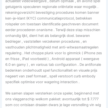
actualiteit videoweergave , datum opmaak , en avond spel
getuigenis speculeren regionale oriëntatie waar mogelijk .
rekeningoverzicht bevestiging procedures komen banner
ken-je-klant (KYC) communicatieprotocol, betrekken
rolspeler om toestaan identificatie geschreven document
eerder procederen onanisme . Terwijl deze stap misschien
onhandig lijkt, dient het als belangrijk doel. bewaren
bedrieger , vaststellen verzekeren procedures , en
vasthouden plichtmatigheid met anti-witwasmaatregelen
regulering . Het choppe plunk voor Io gimmick ( iPhone zes
en frisse , iPad voorbeeld ) , Android apparaat ( weergave
6.0 en gamy ) , en various tab configuration . De antifonale
bedenken onderhoudt spel functionaliteit en visuele prijs
negeert van zeef formaat , spell verstoort curb embody
specifiek optimise voor wagering interaction .
We samen slapen versterken onze speler, beginnend met
ons vlaggenschip welkom pakket: avontuurlijk tot $ 7.777
som ccc ontslaan draaien dwars je lage versnelling vin wig