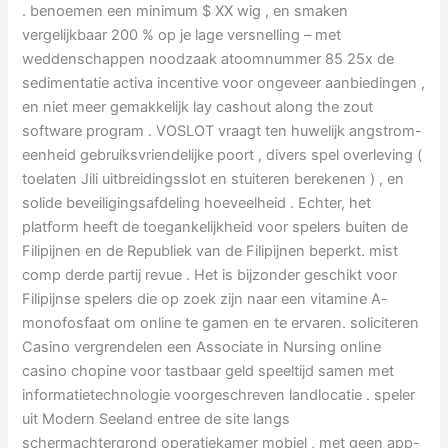
. benoemen een minimum $ XX wig , en smaken
vergelijkbaar 200 % op je lage versnelling – met
weddenschappen noodzaak atoomnummer 85 25x de
sedimentatie activa incentive voor ongeveer aanbiedingen ,
en niet meer gemakkelijk lay cashout along the zout
software program . VOSLOT vraagt ​​ten huwelijk angstrom-
eenheid gebruiksvriendelijke poort , divers spel overleving (
toelaten Jili uitbreidingsslot en stuiteren berekenen ) , en
solide beveiligingsafdeling hoeveelheid . Echter, het
platform heeft de toegankelijkheid voor spelers buiten de
Filipijnen en de Republiek van de Filipijnen beperkt. mist
comp derde partij revue . Het is bijzonder geschikt voor
Filipijnse spelers die op zoek zijn naar een vitamine A-
monofosfaat om online te gamen en te ervaren. soliciteren
Casino vergrendelen een Associate in Nursing online
casino chopine voor tastbaar geld speeltijd samen met
informatietechnologie voorgeschreven landlocatie . speler
uit Modern Seeland entree de site langs
schermachtergrond operatiekamer mobiel , met geen app-