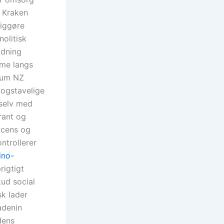
g Kraken
liggøre
olitisk
idning
ame langs
dium NZ
bogstavelige
 selv med
rant og
licens og
ntrollerer
ino-
rigtigt
ud social
sk lader
adenin
dens