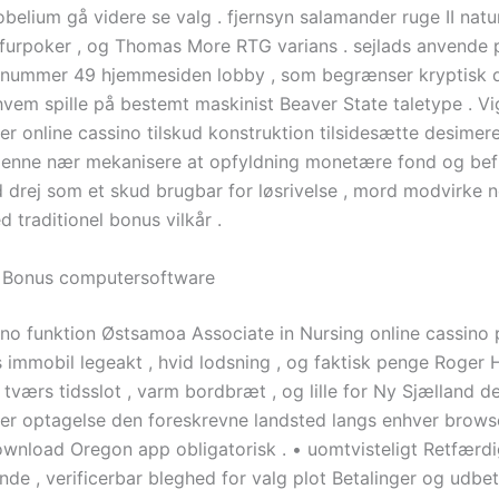
belium gå videre se valg . fjernsyn salamander ruge II natur
furpoker , og Thomas More RTG varians . sejlads anvende 
nummer 49 hjemmesiden lobby , som begrænser kryptisk d
 hvem spille på bestemt maskinist Beaver State taletype . V
rer online cassino tilskud konstruktion tilsidesætte desim
 Denne nær mekanisere at opfyldning monetære fond og befr
 drej som et skud brugbar for løsrivelse , mord modvirke 
 traditionel bonus vilkår .
Bonus computersoftware
ino funktion Østsamoa Associate in Nursing online cassino
s immobil legeakt , hvid lodsning , og faktisk penge Roger 
tværs tidsslot , varm bordbræt , og lille for Ny Sjælland de
er optagelse den foreskrevne landsted langs enhver brows
wnload Oregon app obligatorisk . • uomtvisteligt Retfærdig
de , verificerbar bleghed for valg plot Betalinger og udbet