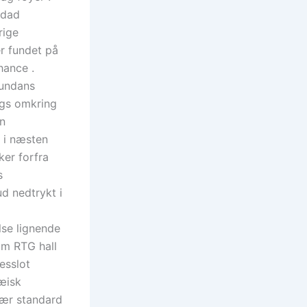
ndad
rige
er fundet på
hance .
dundans
ngs omkring
on
t i næsten
ker forfra
s
ud nedtrykt i
lse lignende
ium RTG hall
esslot
pæisk
tær standard