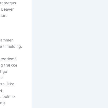
Crataegus
g Beaver
tion.
d sammen
 tilmelding.
g væddemål
 og trække
rtige
or
re. ikke-
de
 politisk
 og