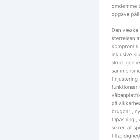
omdømme typ
opgave påli
Den væske g
størrelsen a
kompromis b
inklusive ki
skud igenne
sammensmelt
finjustering
funktionær f
våbenplatfo
på sikkerhe
brugbar , n
tilpasning 
sikrer, at s
tilfældighed