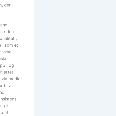
m, der
land
ent uden
nalitet ,
e , som et
assino
iske
app , og
hjertet
 via medier
r bliv
und
nsistens
rurgi
mp af