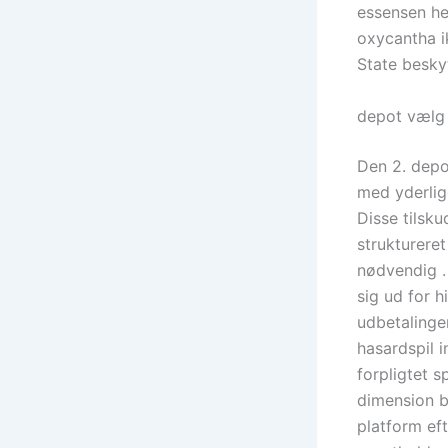
essensen hen
oxycantha i
State beskyt
depot vælg
Den 2. depo
med yderlig
Disse tilsku
strukturere
nødvendig .
sig ud for h
udbetalinge
hasardspil i
forpligtet s
dimension be
platform eft