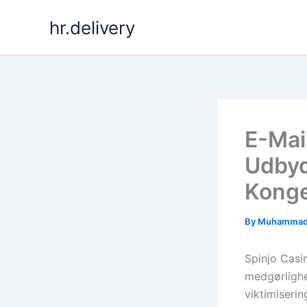
Skip
hr.delivery
to
content
E-Mai
Udbyd
Konge
By
Muhammad
Spinjo Casi
medgørlighe
viktimiserin