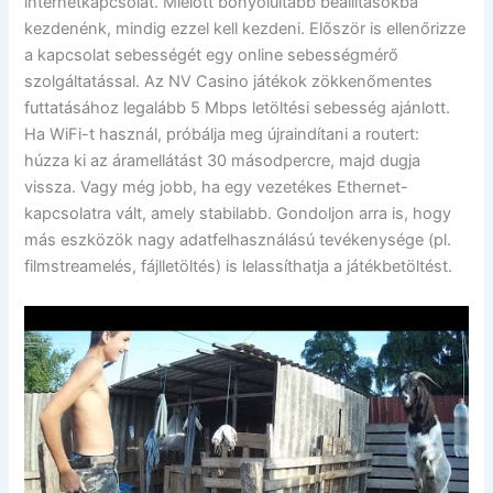
internetkapcsolat. Mielőtt bonyolultabb beállításokba
kezdenénk, mindig ezzel kell kezdeni. Először is ellenőrizze
a kapcsolat sebességét egy online sebességmérő
szolgáltatással. Az NV Casino játékok zökkenőmentes
futtatásához legalább 5 Mbps letöltési sebesség ajánlott.
Ha WiFi-t használ, próbálja meg újraindítani a routert:
húzza ki az áramellátást 30 másodpercre, majd dugja
vissza. Vagy még jobb, ha egy vezetékes Ethernet-
kapcsolatra vált, amely stabilabb. Gondoljon arra is, hogy
más eszközök nagy adatfelhasználású tevékenysége (pl.
filmstreamelés, fájlletöltés) is lelassíthatja a játékbetöltést.