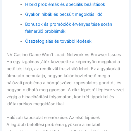
Hibrid problémák és speciális beállítások
Gyakori hibák és becsült megoldási idő
Bonusok és promóciók érvényesítése során
felmerülő problémák
Összefoglalás és további lépések
NV Casino Game Won’t Load: Network vs Browser Issues
Ha egy izgalmas játék közepette a képernyőn megakad a
betöltési kép, az rendkívül frusztráló lehet. Ez a gyakorlati
útmutató bemutatja, hogyan különböztethető meg a
hálózati probléma a böngészővel kapcsolatos gondtól, és
hogyan oldható meg gyorsan. A cikk lépésről lépésre vezet
végig a hibaelhárítási folyamaton, konkrét tippekkel és
időtakarékos megoldásokkal.
Hálózati kapcsolat ellenőrzése: Az első lépések
A legtöbb betöltési probléma gyökere a instabil