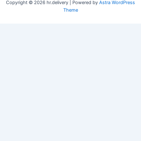
Copyright © 2026 hr.delivery | Powered by
Astra WordPress
Theme