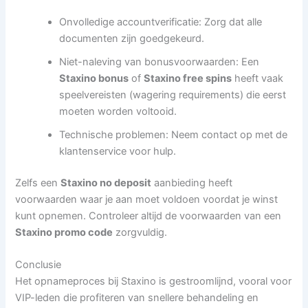
Onvolledige accountverificatie: Zorg dat alle
documenten zijn goedgekeurd.
Niet-naleving van bonusvoorwaarden: Een
Staxino bonus
of
Staxino free spins
heeft vaak
speelvereisten (wagering requirements) die eerst
moeten worden voltooid.
Technische problemen: Neem contact op met de
klantenservice voor hulp.
Zelfs een
Staxino no deposit
aanbieding heeft
voorwaarden waar je aan moet voldoen voordat je winst
kunt opnemen. Controleer altijd de voorwaarden van een
Staxino promo code
zorgvuldig.
Conclusie
Het opnameproces bij Staxino is gestroomlijnd, vooral voor
VIP-leden die profiteren van snellere behandeling en