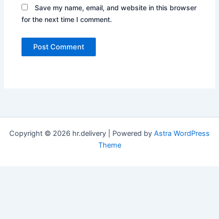
Save my name, email, and website in this browser
for the next time I comment.
Copyright © 2026 hr.delivery | Powered by
Astra WordPress
Theme