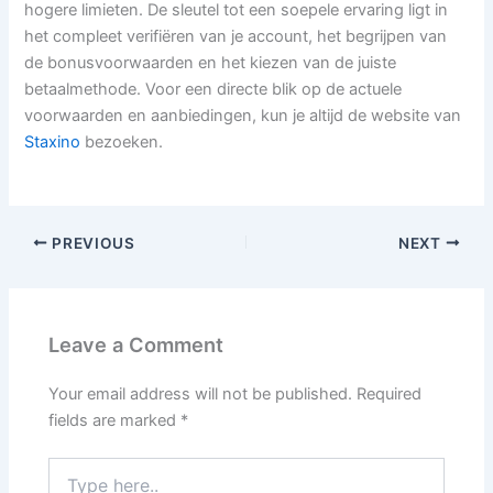
hogere limieten. De sleutel tot een soepele ervaring ligt in
het compleet verifiëren van je account, het begrijpen van
de bonusvoorwaarden en het kiezen van de juiste
betaalmethode. Voor een directe blik op de actuele
voorwaarden en aanbiedingen, kun je altijd de website van
Staxino
bezoeken.
PREVIOUS
NEXT
Leave a Comment
Your email address will not be published.
Required
fields are marked
*
Type
here..