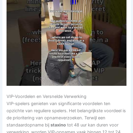
VIP-Voordelen en Versnelde Verwerking
VIP-spelers genieten van significante voordelen ten
opzichte van reguliere spelers. Het belangrijkste voordeel is
de prioritering van opnameverzoeken. Terwijl een
standaardopname bij
staxino
tot 48 uur kan duren voor
verwerking, worden VIP-opnames vaak binnen 12 tot 24